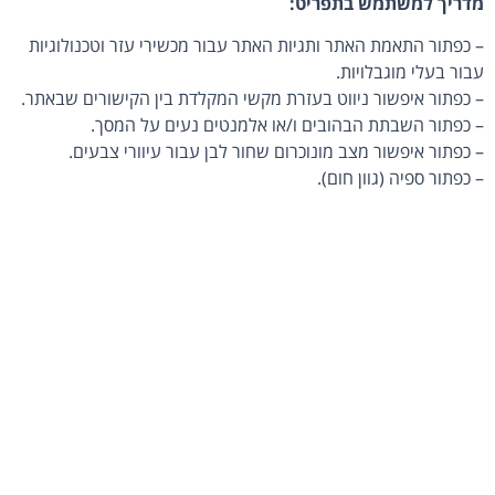
מדריך למשתמש בתפריט:
– כפתור התאמת האתר ותגיות האתר עבור מכשירי עזר וטכנולוגיות
עבור בעלי מוגבלויות.
– כפתור איפשור ניווט בעזרת מקשי המקלדת בין הקישורים שבאתר.
– כפתור השבתת הבהובים ו/או אלמנטים נעים על המסך.
– כפתור איפשור מצב מונוכרום שחור לבן עבור עיוורי צבעים.
– כפתור ספיה (גוון חום).
– כפתור שינוי ניגודיות גבוהה.
– כפתור שחור צהוב.
– כפתור היפוך צבעים.
– כפתור המדגיש בצורה ברורה את כל תגי הכותרות המופיעים באתר.
– כפתור המדגיש בצורה ברורה את כל הקישורים המופיעים באתר.
– כפתור המציג את התיאור החלופי של כל התמונות המופיעות באתר
במעבר עכבר.
– כפתור המציג תיאור קבוע של התמונות באתר.
– כפתור ביטול שימוש בגופן קריא.
– כפתור הגדלת גודל הגופנים באתר.
– כפתור הקטנת גודל הגופנים באתר.