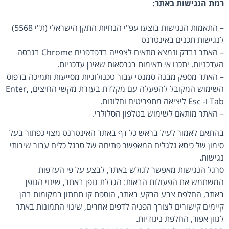
רמת הנגישות באתר:
– התאמות הנגישות בוצעו עפ"י הנחיות התקן הישראלי (ת"י 5568)
לנגישות תכנים באינטרנט
– האתר נבדק ונמצא מתאים לצפייה בדפדפנים Chrome בגרסה
העדכניות. יתכנו אי תאימות בגרסאות שאינן עדכניות.
– האתר מספק מבנה סמנטי עבור טכנולוגיות מסייעות ותמיכה בדפוס
השימוש המקובל להפעלה עם מקלדת בעזרת מקשי החיצים, Enter,
Tab ו- Esc ליציאה מתפריטים וחלונות.
– האתר מותאם לשימוש בטלפון הסלולרי.
בהתאם לאמור לעיל בראש כל דף באתר האינטרנט מצוי כפתור בעל
סימון של כיסא גלגלים המאפשר פתיחה של סרגל כלים עבור שירותי
נגישות.
סרגל הנגישות מאפשר לגולש באתר, לבצע על פי העדפות
המשתמש את הפעולות הבאות: הגדלת גופן באתר, שינוי הגופן
באתר, החלפת צבע הרקע באתר, הוספת קו תחתון במקומות בהן
קיימים קישורים לצורך הפניה לדפים אחרים, שינוי התמונות באתר
לגוון אפור, החלפת ניגודיות.