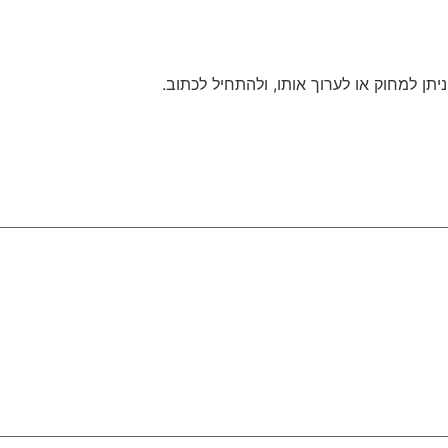
ות הקבוצה
נדל״ן
חוות שרתים
טכנולוגיה וחדש
תן למחוק או לערוך אותו, ולהתחיל לכתוב.